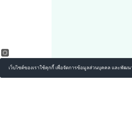
เว็บไซต์ของเราใช้คุกกี้ เพื่อจัดการข้อมูลส่วนบุคคล และพัฒ
องค์การบริห
เลขที่ 90 หมู่ที่ 
โทรศัพท์ : 032-9
E-mail :
saraban_
สำนักปลัด : 032-
กองคลัง : 032-91
กองช่าง : 032-91