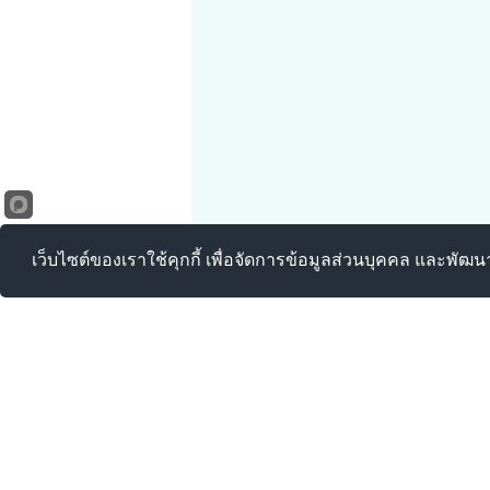
เว็บไซต์ของเราใช้คุกกี้ เพื่อจัดการข้อมูลส่วนบุคคล และพัฒ
องค์การบริห
เลขที่ 90 หมู่ที่ 
โทรศัพท์ : 032-9
E-mail :
saraban_
สำนักปลัด : 032-
กองคลัง : 032-91
กองช่าง : 032-91